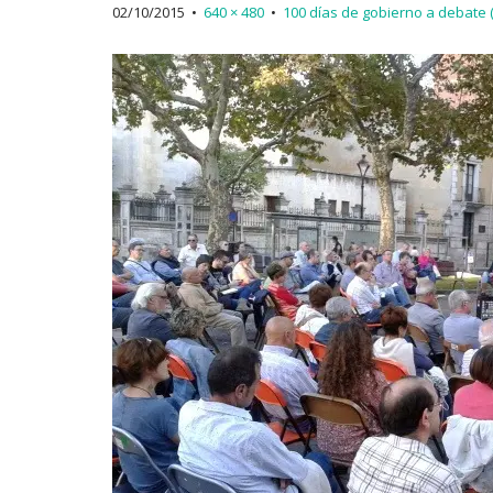
02/10/2015
•
640 × 480
•
100 días de gobierno a debate (