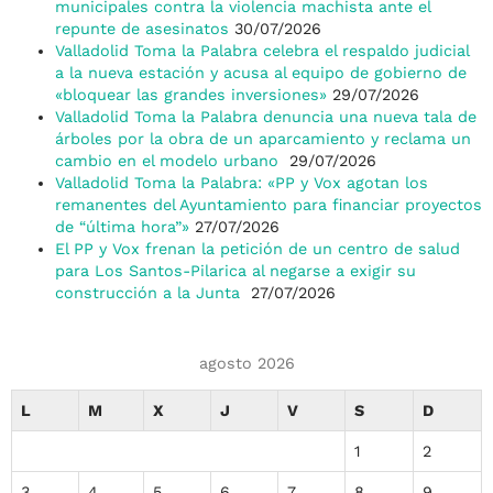
municipales contra la violencia machista ante el
repunte de asesinatos
30/07/2026
Valladolid Toma la Palabra celebra el respaldo judicial
a la nueva estación y acusa al equipo de gobierno de
«bloquear las grandes inversiones»
29/07/2026
Valladolid Toma la Palabra denuncia una nueva tala de
árboles por la obra de un aparcamiento y reclama un
cambio en el modelo urbano
29/07/2026
Valladolid Toma la Palabra: «PP y Vox agotan los
remanentes del Ayuntamiento para financiar proyectos
de “última hora”»
27/07/2026
El PP y Vox frenan la petición de un centro de salud
para Los Santos-Pilarica al negarse a exigir su
construcción a la Junta
27/07/2026
agosto 2026
L
M
X
J
V
S
D
1
2
3
4
5
6
7
8
9