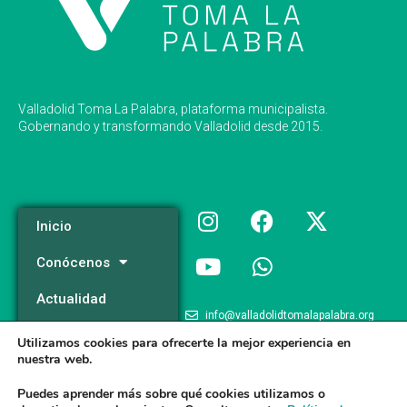
Valladolid Toma La Palabra, plataforma municipalista.
Gobernando y transformando Valladolid desde 2015.
Inicio
Conócenos
Actualidad
info@valladolidtomalapalabra.org
Programa
Utilizamos cookies para ofrecerte la mejor experiencia en
+34 983 426 124
nuestra web.
Participa
+34 681 981 537
Puedes aprender más sobre qué cookies utilizamos o