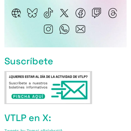
Suscríbete
VTLP en X:
Tweets by TomaLaPalabraVA