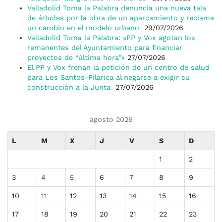
Valladolid Toma la Palabra denuncia una nueva tala
de árboles por la obra de un aparcamiento y reclama
un cambio en el modelo urbano
29/07/2026
Valladolid Toma la Palabra: «PP y Vox agotan los
remanentes del Ayuntamiento para financiar
proyectos de “última hora”»
27/07/2026
El PP y Vox frenan la petición de un centro de salud
para Los Santos-Pilarica al negarse a exigir su
construcción a la Junta
27/07/2026
agosto 2026
L
M
X
J
V
S
D
1
2
3
4
5
6
7
8
9
10
11
12
13
14
15
16
17
18
19
20
21
22
23