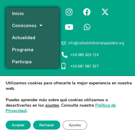
Inicio
Conócenos
Actualidad
info@valladolidtomalapalabra.org
Programa
+34 983 426 124
Participa
+34 681 981 537
Utilizamos cookies para ofrecerte la mejor experiencia en nuestra
Valladolid Toma la Palabra © 2026
web.
Aviso legal
/
Poltica de Privacidad
/
Politica de Cookies
Puedes aprender más sobre qué cookies utilizamos o
desactivarlas en los
ajustes
. Consulta nuestra
Política de
Privacidad
.
Aceptar
Rechazar
Ajustes