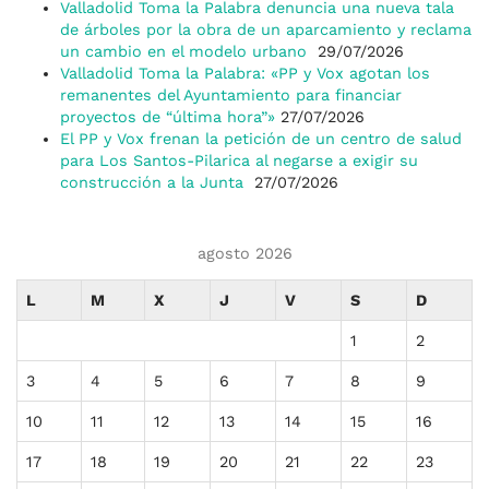
Valladolid Toma la Palabra denuncia una nueva tala
de árboles por la obra de un aparcamiento y reclama
un cambio en el modelo urbano
29/07/2026
Valladolid Toma la Palabra: «PP y Vox agotan los
remanentes del Ayuntamiento para financiar
proyectos de “última hora”»
27/07/2026
El PP y Vox frenan la petición de un centro de salud
para Los Santos-Pilarica al negarse a exigir su
construcción a la Junta
27/07/2026
agosto 2026
L
M
X
J
V
S
D
1
2
3
4
5
6
7
8
9
10
11
12
13
14
15
16
17
18
19
20
21
22
23