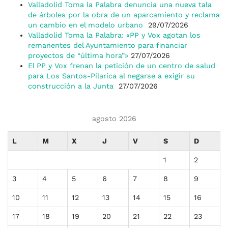
Valladolid Toma la Palabra denuncia una nueva tala
de árboles por la obra de un aparcamiento y reclama
un cambio en el modelo urbano
29/07/2026
Valladolid Toma la Palabra: «PP y Vox agotan los
remanentes del Ayuntamiento para financiar
proyectos de “última hora”»
27/07/2026
El PP y Vox frenan la petición de un centro de salud
para Los Santos-Pilarica al negarse a exigir su
construcción a la Junta
27/07/2026
agosto 2026
L
M
X
J
V
S
D
1
2
3
4
5
6
7
8
9
10
11
12
13
14
15
16
17
18
19
20
21
22
23