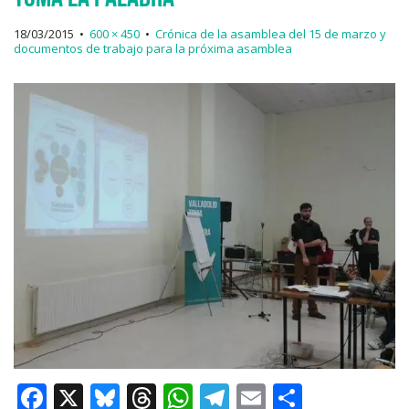
18/03/2015
•
600 × 450
•
Crónica de la asamblea del 15 de marzo y
documentos de trabajo para la próxima asamblea
F
X
Bl
T
W
T
E
C