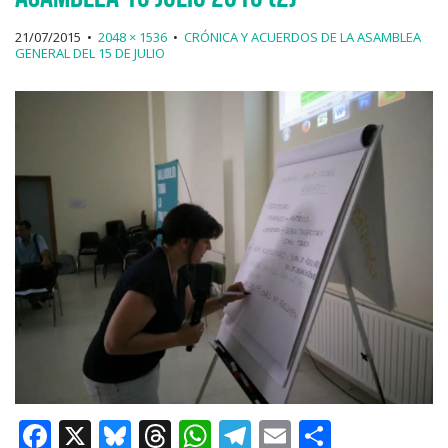
21/07/2015
•
2048 × 1536
•
CRÓNICA Y ACUERDOS DE LA ASAMBLEA
GENERAL DEL 15 DE JULIO
F
X
Bl
T
W
T
E
C