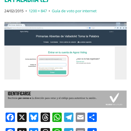
24/02/2015
•
1200 × 847
•
Guía de voto por internet
F
X
Bl
T
W
T
E
C
a
u
h
h
el
m
o