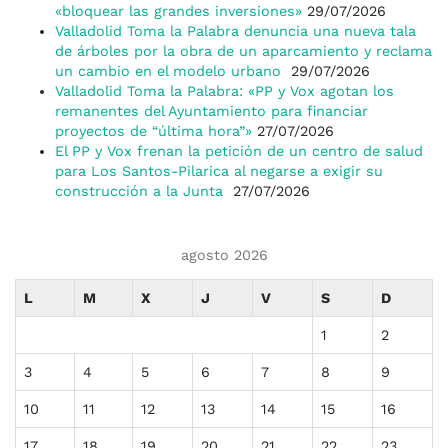
«bloquear las grandes inversiones»
29/07/2026
Valladolid Toma la Palabra denuncia una nueva tala
de árboles por la obra de un aparcamiento y reclama
un cambio en el modelo urbano
29/07/2026
Valladolid Toma la Palabra: «PP y Vox agotan los
remanentes del Ayuntamiento para financiar
proyectos de “última hora”»
27/07/2026
El PP y Vox frenan la petición de un centro de salud
para Los Santos-Pilarica al negarse a exigir su
construcción a la Junta
27/07/2026
agosto 2026
L
M
X
J
V
S
D
1
2
3
4
5
6
7
8
9
10
11
12
13
14
15
16
17
18
19
20
21
22
23