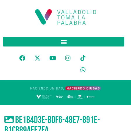
be1b4d3e-bdf6-48e7-891e-
b1cb89aee7fa