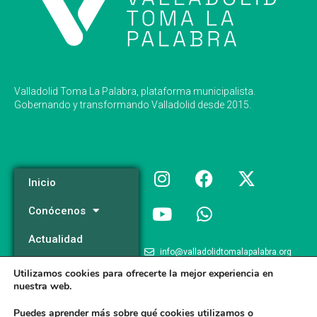
Valladolid Toma La Palabra, plataforma municipalista.
Gobernando y transformando Valladolid desde 2015.
Inicio
Conócenos
Actualidad
info@valladolidtomalapalabra.org
Programa
Utilizamos cookies para ofrecerte la mejor experiencia en
+34 983 426 124
nuestra web.
Participa
+34 681 981 537
Puedes aprender más sobre qué cookies utilizamos o