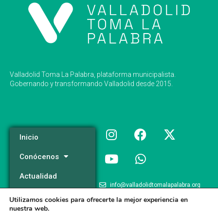
Valladolid Toma La Palabra, plataforma municipalista.
Gobernando y transformando Valladolid desde 2015.
Inicio
Conócenos
Actualidad
info@valladolidtomalapalabra.org
Programa
Utilizamos cookies para ofrecerte la mejor experiencia en
+34 983 426 124
nuestra web.
Participa