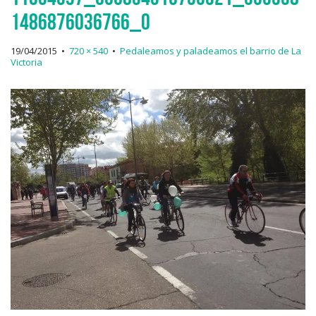
1486876036766_o
19/04/2015
•
720 × 540
•
Pedaleamos y paladeamos el barrio de La
Victoria