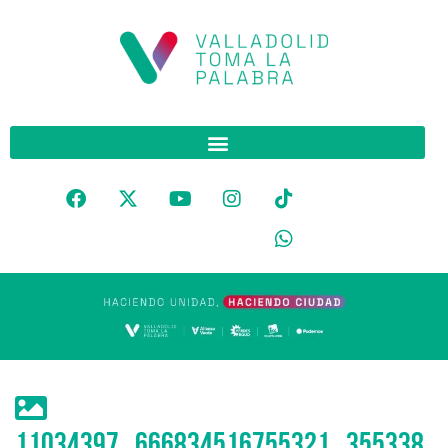
11034397_666834516755321_355338