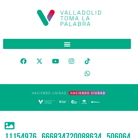
11154976_666834720088634_506064