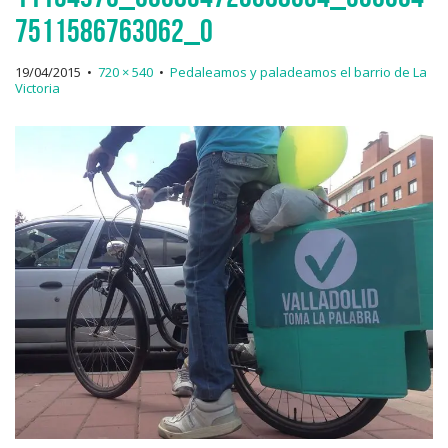
7511586763062_o
19/04/2015
•
720 × 540
•
Pedaleamos y paladeamos el barrio de La
Victoria