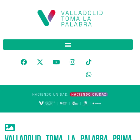
valladolid_toma_la_palabra_prima