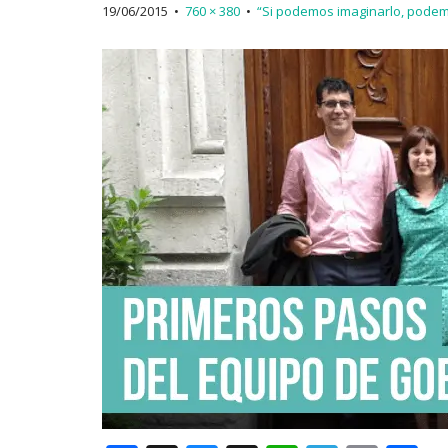
19/06/2015
•
760 × 380
•
“Si podemos imaginarlo, podem