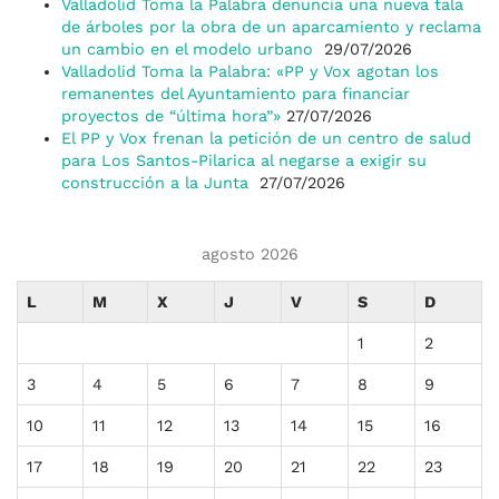
Valladolid Toma la Palabra denuncia una nueva tala
de árboles por la obra de un aparcamiento y reclama
un cambio en el modelo urbano
29/07/2026
Valladolid Toma la Palabra: «PP y Vox agotan los
remanentes del Ayuntamiento para financiar
proyectos de “última hora”»
27/07/2026
El PP y Vox frenan la petición de un centro de salud
para Los Santos-Pilarica al negarse a exigir su
construcción a la Junta
27/07/2026
agosto 2026
L
M
X
J
V
S
D
1
2
3
4
5
6
7
8
9
10
11
12
13
14
15
16
17
18
19
20
21
22
23