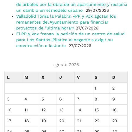
de árboles por la obra de un aparcamiento y reclama
un cambio en el modelo urbano
29/07/2026
Valladolid Toma la Palabra: «PP y Vox agotan los
remanentes del Ayuntamiento para financiar
proyectos de “última hora”»
27/07/2026
El PP y Vox frenan la petición de un centro de salud
para Los Santos-Pilarica al negarse a exigir su
construcción a la Junta
27/07/2026
agosto 2026
L
M
X
J
V
S
D
1
2
3
4
5
6
7
8
9
10
11
12
13
14
15
16
17
18
19
20
21
22
23
24
25
26
27
28
29
30