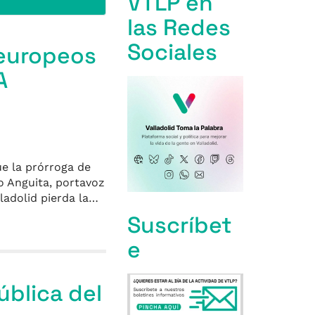
VTLP en
las Redes
Sociales
 europeos
A
ue la prórroga de
o Anguita, portavoz
lladolid pierda la…
Suscríbet
e
ública del