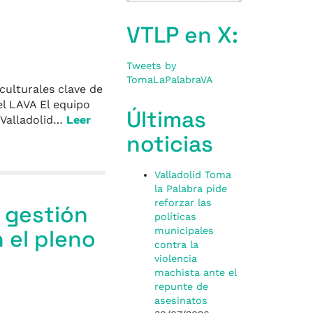
VTLP en X:
Tweets by
TomaLaPalabraVA
culturales clave de
el LAVA El equipo
Últimas
 Valladolid…
Leer
noticias
Valladolid Toma
la Palabra pide
reforzar las
a gestión
políticas
 el pleno
municipales
contra la
violencia
machista ante el
repunte de
asesinatos