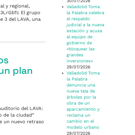
30/07/2026
l y regional,
Valladolid Toma
/3LrGbTc El grupo
la Palabra celebra
se 3 del LAVA, una
el respaldo
judicial a la nueva
estación y acusa
al equipo de
gobierno de
«bloquear las
grandes
os
inversiones»
 un plan
29/07/2026
Valladolid Toma
la Palabra
denuncia una
nueva tala de
árboles por la
obra de un
auditorio del LAVA:
aparcamiento y
o de la ciudad”
reclama un
de un nuevo retraso
cambio en el
modelo urbano
29/07/2026