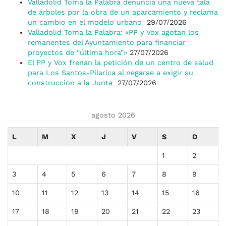
Valladolid Toma la Palabra denuncia una nueva tala
de árboles por la obra de un aparcamiento y reclama
un cambio en el modelo urbano
29/07/2026
Valladolid Toma la Palabra: «PP y Vox agotan los
remanentes del Ayuntamiento para financiar
proyectos de “última hora”»
27/07/2026
El PP y Vox frenan la petición de un centro de salud
para Los Santos-Pilarica al negarse a exigir su
construcción a la Junta
27/07/2026
agosto 2026
L
M
X
J
V
S
D
1
2
3
4
5
6
7
8
9
10
11
12
13
14
15
16
17
18
19
20
21
22
23