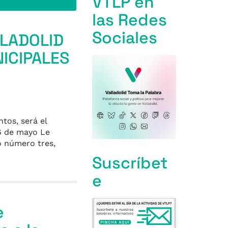
VTLP en
las Redes
Sociales
LLADOLID
NICIPALES
tos, será el
26 de mayo Le
o número tres,
Suscríbet
e
e