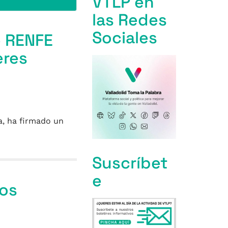
VTLP en
las Redes
Sociales
e RENFE
eres
a, ha firmado un
Suscríbet
e
vos