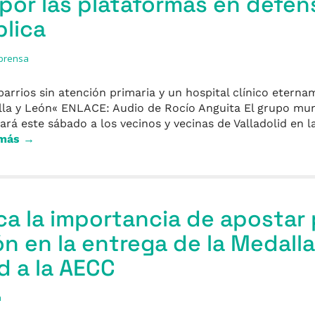
or las plataformas en defens
lica
 prensa
arrios sin atención primaria y un hospital clínico eterna
illa y León« ENLACE: Audio de Rocío Anguita El grupo muni
á este sábado a los vecinos y vecinas de Valladolid en l
 más →
a la importancia de apostar 
ón en la entrega de la Medall
d a la AECC
a