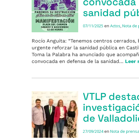
convocada p
sanidad púb
07/11/2025
en
Actos
,
Nota de
Rocío Anguita: “Tenemos centros cerrados, b
urgente reforzar la sanidad pública en Cast
Toma la Palabra ha anunciado que acompañar
convocada en defensa de la sanidad…
Leer
VTLP destac
investigaci
de Valladoli
27/09/2024
en
Nota de prens