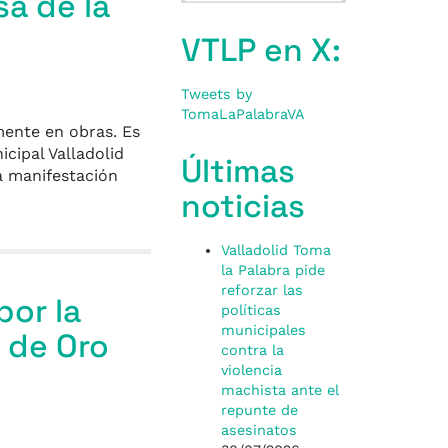
a de la
VTLP en X:
Tweets by
TomaLaPalabraVA
mente en obras. Es
cipal Valladolid
Últimas
a manifestación
noticias
Valladolid Toma
la Palabra pide
reforzar las
por la
políticas
municipales
a de Oro
contra la
violencia
machista ante el
repunte de
asesinatos