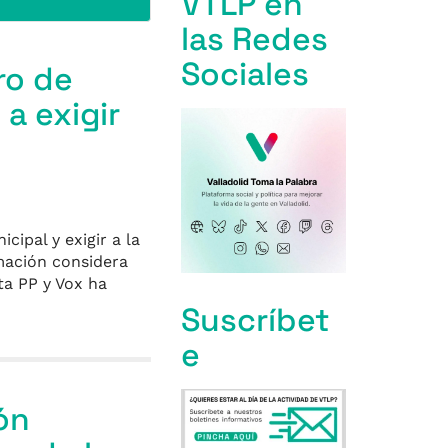
VTLP en
las Redes
Sociales
ro de
 a exigir
ipal y exigir a la
mación considera
ta PP y Vox ha
Suscríbet
e
ón