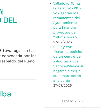
Valladolid Toma
la Palabra: «PP y
N
Vox agotan los
O DEL
remanentes del
Ayuntamiento
para financiar
proyectos de
“última hora”»
27/07/2026
El PP y Vox
 tuvo lugar en las
frenan la petición
ue convocada por las
de un centro de
 respaldo del Pleno
salud para Los
Santos-Pilarica al
negarse a exigir
su construcción
a la Junta
27/07/2026
lba
agosto 2026