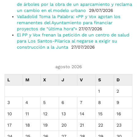
de árboles por la obra de un aparcamiento y reclama
un cambio en el modelo urbano
29/07/2026
Valladolid Toma la Palabra: «PP y Vox agotan los
remanentes del Ayuntamiento para financiar
proyectos de “última hora”»
27/07/2026
El PP y Vox frenan la petición de un centro de salud
para Los Santos-Pilarica al negarse a exigir su
construcción a la Junta
27/07/2026
agosto 2026
L
M
X
J
V
S
D
1
2
3
4
5
6
7
8
9
10
11
12
13
14
15
16
17
18
19
20
21
22
23
24
25
26
27
28
29
30