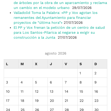
de árboles por la obra de un aparcamiento y reclama
un cambio en el modelo urbano
29/07/2026
Valladolid Toma la Palabra: «PP y Vox agotan los
remanentes del Ayuntamiento para financiar
proyectos de “última hora”»
27/07/2026
El PP y Vox frenan la petición de un centro de salud
para Los Santos-Pilarica al negarse a exigir su
construcción a la Junta
27/07/2026
agosto 2026
L
M
X
J
V
S
D
1
2
3
4
5
6
7
8
9
10
11
12
13
14
15
16
17
18
19
20
21
22
23
24
25
26
27
28
29
30