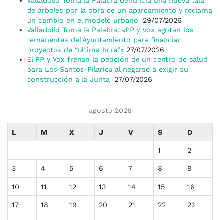
Valladolid Toma la Palabra denuncia una nueva tala
de árboles por la obra de un aparcamiento y reclama
un cambio en el modelo urbano
29/07/2026
Valladolid Toma la Palabra: «PP y Vox agotan los
remanentes del Ayuntamiento para financiar
proyectos de “última hora”»
27/07/2026
El PP y Vox frenan la petición de un centro de salud
para Los Santos-Pilarica al negarse a exigir su
construcción a la Junta
27/07/2026
agosto 2026
L
M
X
J
V
S
D
1
2
3
4
5
6
7
8
9
10
11
12
13
14
15
16
17
18
19
20
21
22
23