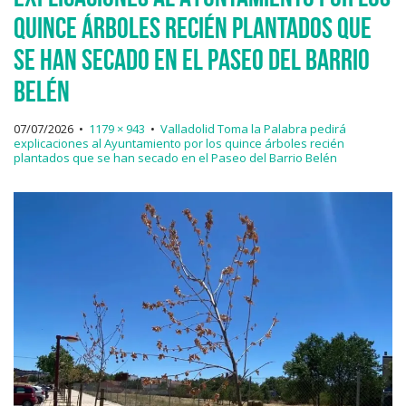
quince árboles recién plantados que
se han secado en el Paseo del Barrio
Belén
07/07/2026
•
1179 × 943
•
Valladolid Toma la Palabra pedirá
explicaciones al Ayuntamiento por los quince árboles recién
plantados que se han secado en el Paseo del Barrio Belén