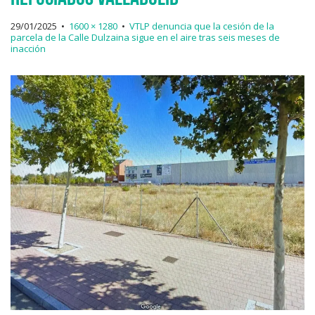
29/01/2025
•
1600 × 1280
•
VTLP denuncia que la cesión de la
parcela de la Calle Dulzaina sigue en el aire tras seis meses de
inacción