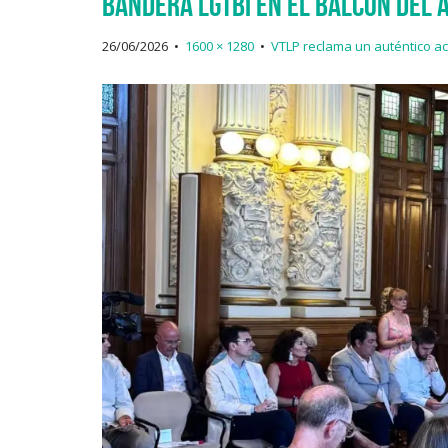
bandera LGTBI en el balcón del
26/06/2026
•
1600 × 1280
•
VTLP reclama un auténtico act