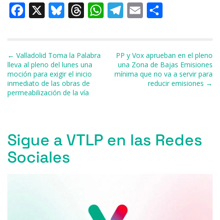
F
X
Bl
T
W
T
E
C
a
u
h
h
el
m
o
c
e
re
at
e
ai
m
e
s
a
s
gr
l
p
Navegación de entradas
← Valladolid Toma la Palabra
PP y Vox aprueban en el pleno
lleva al pleno del lunes una
una Zona de Bajas Emisiones
b
k
d
A
a
ar
moción para exigir el inicio
mínima que no va a servir para
inmediato de las obras de
reducir emisiones →
o
y
s
p
m
ti
permeabilización de la vía
o
p
r
k
Sigue a VTLP en las Redes
Sociales