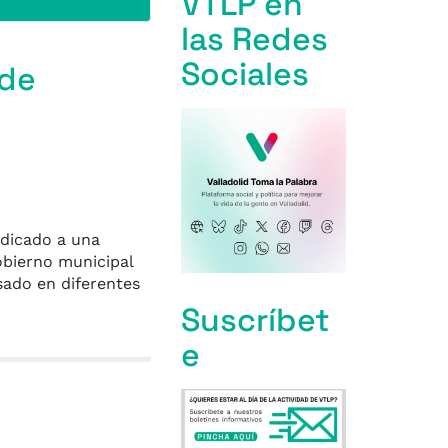
VTLP en
las Redes
Sociales
 de
udicado a una
obierno municipal
sado en diferentes
Suscríbet
e