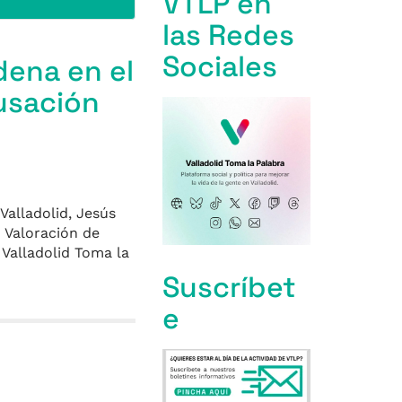
VTLP en
las Redes
Sociales
dena en el
usación
Valladolid, Jesús
n Valoración de
 Valladolid Toma la
Suscríbet
e