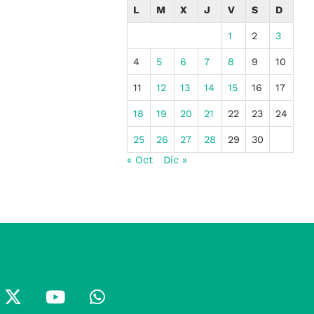
L
M
X
J
V
S
D
1
2
3
4
5
6
7
8
9
10
11
12
13
14
15
16
17
18
19
20
21
22
23
24
25
26
27
28
29
30
« Oct
Dic »