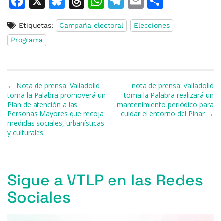
F
X
Bl
T
W
T
E
C
a
u
h
h
el
m
o
Etiquetas:
Campaña electoral
Elecciones
c
e
re
at
e
ai
m
Programa
e
s
a
s
gr
l
p
b
k
d
A
a
ar
o
y
s
p
m
ti
Navegación de entradas
← Nota de prensa: Valladolid
nota de prensa: Valladolid
o
p
r
toma la Palabra promoverá un
toma la Palabra realizará un
Plan de atención a las
mantenimiento periódico para
k
Personas Mayores que recoja
cuidar el entorno del Pinar →
medidas sociales, urbanísticas
y culturales
Sigue a VTLP en las Redes
Sociales