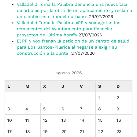
Valladolid Toma la Palabra denuncia una nueva tala
de árboles por la obra de un aparcamiento y reclama
un cambio en el modelo urbano
29/07/2026
Valladolid Toma la Palabra: «PP y Vox agotan los
remanentes del Ayuntamiento para financiar
proyectos de “última hora”»
27/07/2026
El PP y Vox frenan la petición de un centro de salud
para Los Santos-Pilarica al negarse a exigir su
construcción a la Junta
27/07/2026
agosto 2026
L
M
X
J
V
S
D
1
2
3
4
5
6
7
8
9
10
11
12
13
14
15
16
17
18
19
20
21
22
23