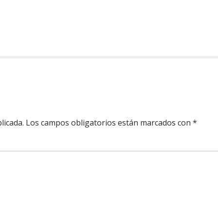
m
m
r
r
licada.
Los campos obligatorios están marcados con
*