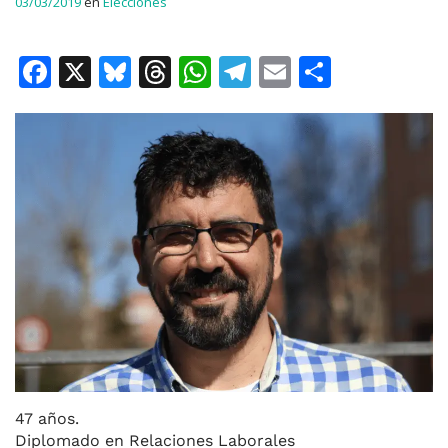
03/03/2019
en
Elecciones
F
X
Bl
T
W
T
E
C
a
u
h
h
el
m
o
c
e
re
at
e
ai
m
e
s
a
s
gr
l
p
b
k
d
A
a
ar
o
y
s
p
m
ti
o
p
r
k
47 años.
Diplomado en Relaciones Laborales