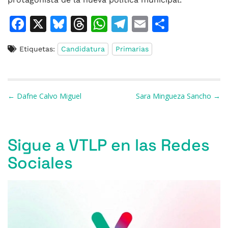
F
X
Bl
T
W
T
E
C
a
u
h
h
el
m
o
Etiquetas:
Candidatura
Primarias
c
e
re
at
e
ai
m
e
s
a
s
gr
l
p
b
k
d
A
a
ar
Navegación de entradas
← Dafne Calvo Miguel
Sara Mingueza Sancho →
o
y
s
p
m
ti
o
p
r
k
Sigue a VTLP en las Redes
Sociales