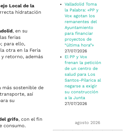
Valladolid Toma
ejo Local de la
la Palabra: «PP y
rrecta hidratación
Vox agotan los
remanentes del
Ayuntamiento
adolid
, en su
para financiar
as ferias
proyectos de
; para ello,
“última hora”»
la otra en la Feria
27/07/2026
to y retorno, además
El PP y Vox
frenan la petición
de un centro de
salud para Los
Santos-Pilarica al
negarse a exigir
 más sostenible de
su construcción
ransporte, así
a la Junta
para su
27/07/2026
el grifo
, con el fin
agosto 2026
te consumo.