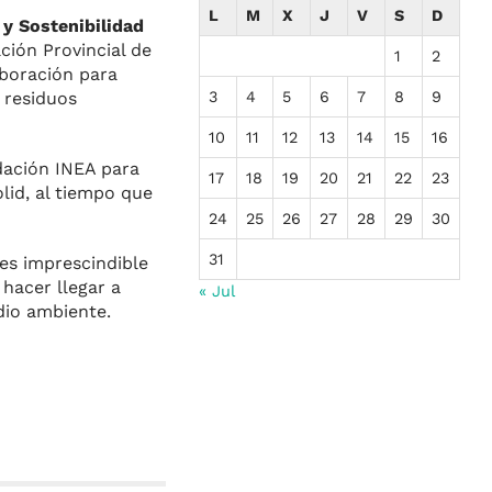
L
M
X
J
V
S
D
y Sostenibilidad
ación Provincial de
1
2
aboración para
3
4
5
6
7
8
9
r residuos
10
11
12
13
14
15
16
dación INEA para
17
18
19
20
21
22
23
olid, al tiempo que
24
25
26
27
28
29
30
31
 es imprescindible
hacer llegar a
« Jul
dio ambiente.