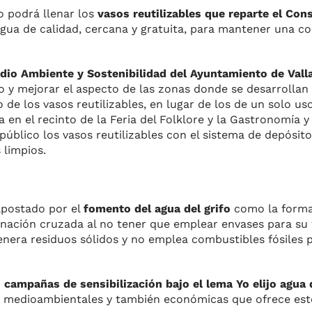
o podrá llenar los
vasos reutilizables que reparte el Cons
agua de calidad, cercana y gratuita, para mantener una co
dio Ambiente y Sostenibilidad del Ayuntamiento de Vall
o y mejorar el aspecto de las zonas donde se desarrollan l
de los vasos reutilizables, en lugar de los de un solo uso
en el recinto de la Feria del Folklore y la Gastronomía y 
l público los vasos reutilizables con el sistema de depósi
 limpios.
apostado por el
fomento del agua del grifo
como la forma
nación cruzada al no tener que emplear envases para su t
enera residuos sólidos y no emplea combustibles fósiles 
o
campañas de sensibilización bajo el lema Yo elijo agua d
ajas medioambientales y también económicas que ofrece es