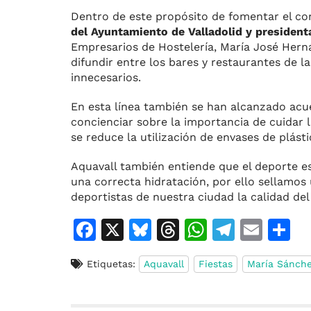
Dentro de este propósito de fomentar el co
del Ayuntamiento de Valladolid y president
Empresarios de Hostelería, María José Hern
difundir entre los bares y restaurantes de la
innecesarios.
En esta línea también se han alcanzado acue
concienciar sobre la importancia de cuidar l
se reduce la utilización de envases de plást
Aquavall también entiende que el deporte es
una correcta hidratación, por ello sellamos
deportistas de nuestra ciudad la calidad de
F
X
Bl
T
W
T
E
C
a
u
h
h
el
m
o
Etiquetas:
Aquavall
Fiestas
María Sánch
c
e
re
at
e
ai
e
s
a
s
gr
l
p