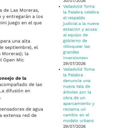
30/07/2026
Valladolid Toma
a de Las Moreras,
la Palabra celebra
n y entregarán a los
el respaldo
mini juego en el que
judicial a la nueva
estación y acusa
al equipo de
spera una alta
gobierno de
«bloquear las
e septiembre), el
grandes
 Moreras); la
inversiones»
el Open Mic
29/07/2026
Valladolid Toma
la Palabra
onsejo de la
denuncia una
o acompañado de las
nueva tala de
La difusión en
árboles por la
.
obra de un
aparcamiento y
spensadores de agua
reclama un
la extensa red de
cambio en el
modelo urbano
29/07/2026