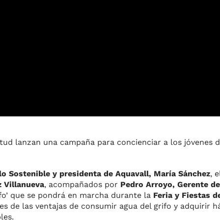
ntud lanzan una campaña para concienciar a los jóvenes de
o Sostenible y presidenta de Aquavall, María Sánchez
, 
 Villanueva
, acompañados por
Pedro Arroyo, Gerente de
ifo’ que se pondrá en marcha durante la
Feria y Fiestas 
es de las ventajas de consumir agua del grifo y adquirir
les.