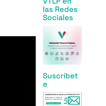
VTLP en
las Redes
Sociales
Suscríbet
e