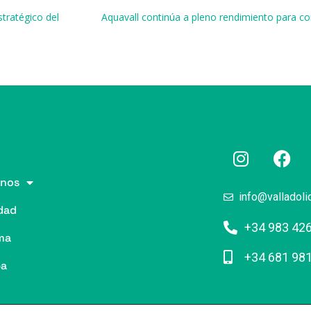
r
tratégico del
Aquavall continúa a pleno rendimiento para co
nos
info@valladoli
dad
+34 983 42
ma
+34 681 98
pa