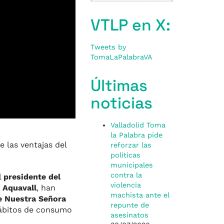
VTLP en X:
Tweets by
TomaLaPalabraVA
Últimas
noticias
Valladolid Toma
la Palabra pide
 las ventajas del
reforzar las
políticas
municipales
contra la
el
presidente del
violencia
 Aquavall
, han
machista ante el
de Nuestra Señora
repunte de
 hábitos de consumo
asesinatos