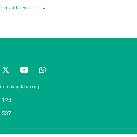
menzar la legislatura →
dtomalapalabra.org
6 124
1 537