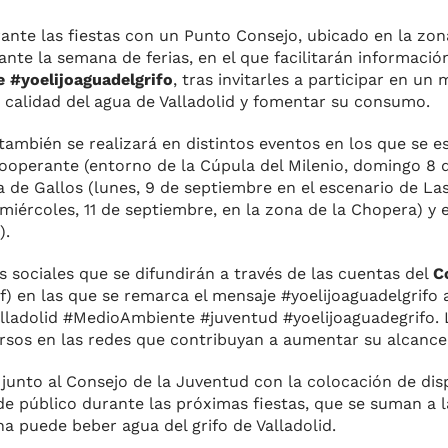
ante las fiestas con un Punto Consejo, ubicado en la zon
ante la semana de ferias, en el que facilitarán informació
 #yoelijoaguadelgrifo
, tras invitarles a participar en un 
a calidad del agua de Valladolid y fomentar su consumo.
también se realizará en distintos eventos en los que se e
Cooperante (entorno de la Cúpula del Milenio, domingo 8 d
la de Gallos (lunes, 9 de septiembre en el escenario de Las
iércoles, 11 de septiembre, en la zona de la Chopera) y 
).
sociales que se difundirán a través de las cuentas del
C
f) en las que se remarca el mensaje #yoelijoaguadelgrif
alladolid #MedioAmbiente #juventud #yoelijoaguadegrifo. 
sos en las redes que contribuyan a aumentar su alcance
junto al Consejo de la Juventud con la colocación de di
 de público durante las próximas fiestas, que se suman a 
a puede beber agua del grifo de Valladolid.