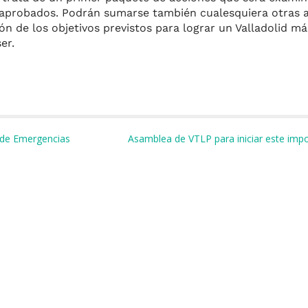
es aprobados. Podrán sumarse también cualesquiera otras 
n de los objetivos previstos para lograr un Valladolid má
er.
m
o de Emergencias
Asamblea de VTLP para iniciar este impo
r