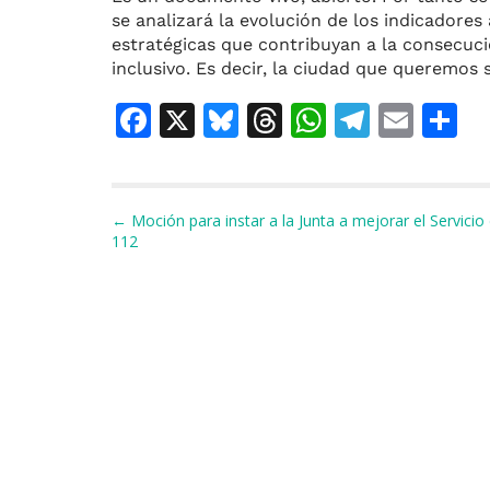
se analizará la evolución de los indicador
estratégicas que contribuyan a la consecució
inclusivo. Es decir, la ciudad que queremos s
F
X
Bl
T
W
T
E
C
a
u
h
h
el
m
o
c
e
re
at
e
ai
e
s
a
s
gr
l
p
Navegación de entradas
← Moción para instar a la Junta a mejorar el Servici
112
b
k
d
A
a
a
o
y
s
p
m
ti
o
p
r
k