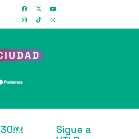
2030￼
Sigue a