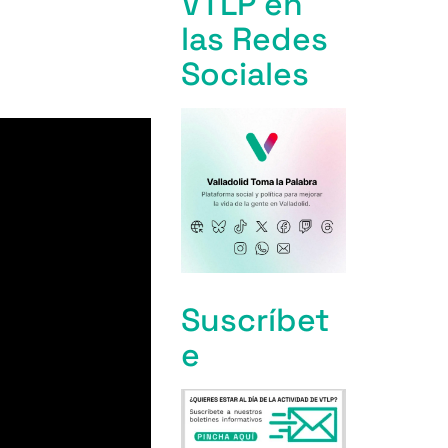
VTLP en
las Redes
Sociales
Suscríbet
e