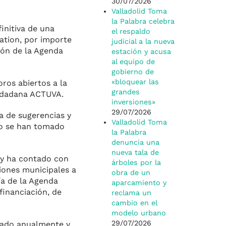
30/07/2026
Valladolid Toma
la Palabra celebra
initiva de una
el respaldo
ation, por importe
judicial a la nueva
ión de la Agenda
estación y acusa
al equipo de
gobierno de
«bloquear las
ros abiertos a la
grandes
iudadana ACTUVA.
inversiones»
29/07/2026
a de sugerencias y
Valladolid Toma
so se han tomado
la Palabra
denuncia una
nueva tala de
 y ha contado con
árboles por la
iones municipales a
obra de un
ía de la Agenda
aparcamiento y
financiación, de
reclama un
cambio en el
modelo urbano
29/07/2026
nado anualmente y