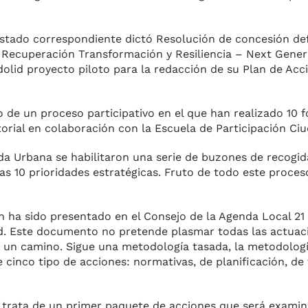
 Estado correspondiente dictó Resolución de concesión def
 Recuperación Transformación y Resiliencia – Next Gener
dolid proyecto piloto para la redacción de su Plan de Acc
de un proceso participativo en el que han realizado 10 fo
ctorial en colaboración con la Escuela de Participación C
nda Urbana se habilitaron una serie de buzones de recogid
as 10 prioridades estratégicas. Fruto de todo este proce
ha sido presentado en el Consejo de la Agenda Local 21
dad. Este documento no pretende plasmar todas las actuac
iar un camino. Sigue una metodología tasada, la metodolog
cinco tipo de acciones: normativas, de planificación, de 
e trata de un primer paquete de acciones que será exami