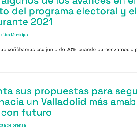
algunos de los avances en el
o del programa electoral y e
urante 2021
olítica Municipal
d que soñábamos ese junio de 2015 cuando comenzamos a
ta sus propuestas para segu
acia un Valladolid más amabl
 con futuro
ota de prensa