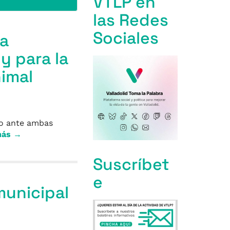
VTLP en
las Redes
Sociales
la
y para la
imal
do ante ambas
más →
Suscríbet
e
municipal