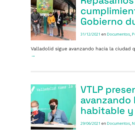
Repasamos 
cumplimient
Gobierno d
31/12/2021
en
Documentos
,
P
Valladolid sigue avanzando hacia la ciuda
→
VTLP presen
avanzando h
habitable y
29/06/2021
en
Documentos
,
N