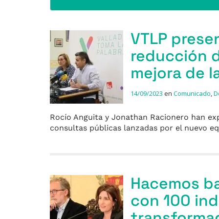
VTLP presen
reducción d
mejora de l
14/09/2023
en
Comunicado
,
D
Rocío Anguita y Jonathan Racionero han exp
consultas públicas lanzadas por el nuevo e
Hacemos ba
con 100 in
transformad