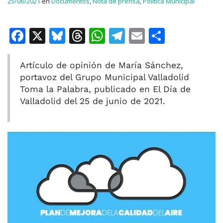
25/06/2021
en
Documentos
,
Nota de prensa
,
Política Municipal
F
X
Bl
T
W
T
E
C
a
u
h
h
el
m
o
c
e
re
at
e
ai
m
Artículo de opinión de María Sánchez,
portavoz del Grupo Municipal Valladolid
e
s
a
s
gr
l
p
Toma la Palabra, publicado en El Día de
b
k
d
A
a
ar
Valladolid del 25 de junio de 2021.
o
y
s
p
m
ti
o
p
r
k