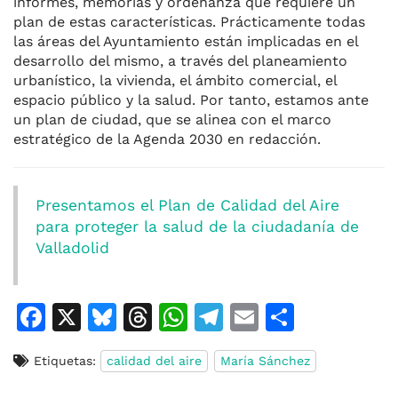
informes, memorias y ordenanza que requiere un
plan de estas características. Prácticamente todas
las áreas del Ayuntamiento están implicadas en el
desarrollo del mismo, a través del planeamiento
urbanístico, la vivienda, el ámbito comercial, el
espacio público y la salud. Por tanto, estamos ante
un plan de ciudad, que se alinea con el marco
estratégico de la Agenda 2030 en redacción.
Presentamos el Plan de Calidad del Aire
para proteger la salud de la ciudadanía de
Valladolid
F
X
Bl
T
W
T
E
C
a
u
h
h
el
m
o
Etiquetas:
calidad del aire
María Sánchez
c
e
re
at
e
ai
m