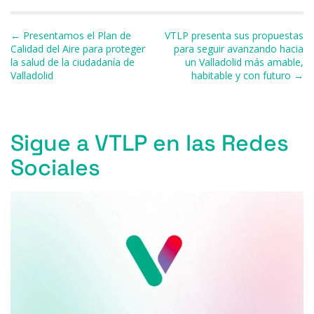
e
s
a
s
gr
l
p
b
k
d
A
a
ar
Navegación de entradas
← Presentamos el Plan de
VTLP presenta sus propuestas
o
y
s
p
m
ti
Calidad del Aire para proteger
para seguir avanzando hacia
la salud de la ciudadanía de
un Valladolid más amable,
o
p
r
Valladolid
habitable y con futuro →
k
Sigue a VTLP en las Redes
Sociales