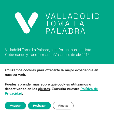
Valladolid Toma La Palabra, plataforma municipalista.
Gobernando y transformando Valladolid desde 2015.
Utilizamos cookies para ofrecerte la mejor experiencia en
nuestra web.
Inicio
Puedes aprender más sobre qué cookies utilizamos o
desactivarlas en los
ajustes
. Consulta nuestra
Política de
Conócenos
Privacidad
.
Actualidad
Aceptar
Rechazar
Ajustes
info@valladolidtomalapalabra.org
Programa