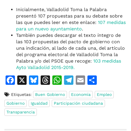
Inicialmente, Valladolid Toma la Palabra
presentó 107 propuestas para su debate sobre
las que puedes leer en este enlace:
107 medidas
para un nuevo ayuntamiento
.
También puedes descargar el texto íntegro de
las 103 propuestas del pacto de gobierno con
una indicación, al lado de cada una, del artículo
del programa electoral de Valladolid Toma la
Palabra y/o del PSOE que recoge:
103 medidas
Ayto Valladolid 2015-2019.
F
X
Bl
T
W
T
E
C
a
u
h
h
el
m
o
Etiquetas:
Buen Gobierno
Economía
Empleo
c
e
re
at
e
ai
m
Gobierno
Igualdad
Participación ciudadana
e
s
a
s
gr
l
p
Transparencia
b
k
d
A
a
ar
o
y
s
p
m
ti