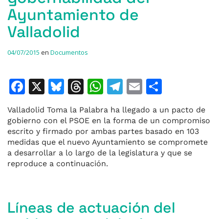
Ayuntamiento de
Valladolid
04/07/2015
en
Documentos
F
X
Bl
T
W
T
E
C
a
u
h
h
el
m
o
Valladolid Toma la Palabra ha llegado a un pacto de
c
e
re
at
e
ai
m
gobierno con el PSOE en la forma de un compromiso
e
s
a
s
gr
l
p
escrito y firmado por ambas partes basado en 103
medidas que el nuevo Ayuntamiento se compromete
b
k
d
A
a
ar
a desarrollar a lo largo de la legislatura y que se
o
y
s
p
m
ti
reproduce a continuación.
o
p
r
k
Líneas de actuación del