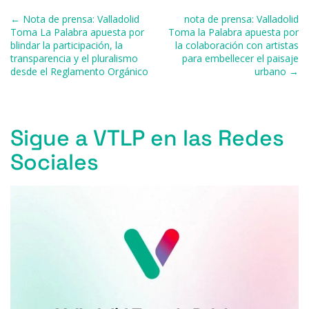
o
p
r
Navegación de entradas
← Nota de prensa: Valladolid
nota de prensa: Valladolid
k
Toma La Palabra apuesta por
Toma la Palabra apuesta por
blindar la participación, la
la colaboración con artistas
transparencia y el pluralismo
para embellecer el paisaje
desde el Reglamento Orgánico
urbano →
Sigue a VTLP en las Redes
Sociales