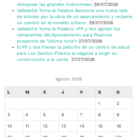
«bloquear las grandes inversiones»
29/07/2026
Valladolid Toma la Palabra denuncia una nueva tala
de árboles por la obra de un aparcamiento y reclama
un cambio en el modelo urbano
29/07/2026
Valladolid Toma la Palabra: «PP y Vox agotan los
remanentes del Ayuntamiento para financiar
proyectos de “última hora”»
27/07/2026
El PP y Vox frenan la petición de un centro de salud
para Los Santos-Pilarica al negarse a exigir su
construcción a la Junta
27/07/2026
agosto 2026
L
M
X
J
V
S
D
1
2
3
4
5
6
7
8
9
10
11
12
13
14
15
16