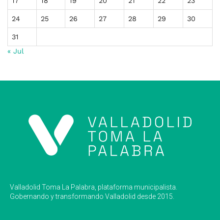
17
18
19
20
21
22
23
24
25
26
27
28
29
30
31
« Jul
Valladolid Toma La Palabra, plataforma municipalista.
Gobernando y transformando Valladolid desde 2015.