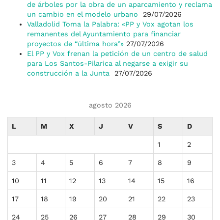
de árboles por la obra de un aparcamiento y reclama
un cambio en el modelo urbano
29/07/2026
Valladolid Toma la Palabra: «PP y Vox agotan los
remanentes del Ayuntamiento para financiar
proyectos de “última hora”»
27/07/2026
El PP y Vox frenan la petición de un centro de salud
para Los Santos-Pilarica al negarse a exigir su
construcción a la Junta
27/07/2026
agosto 2026
L
M
X
J
V
S
D
1
2
3
4
5
6
7
8
9
10
11
12
13
14
15
16
17
18
19
20
21
22
23
24
25
26
27
28
29
30