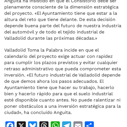
Anguita ha insistido en que el Consistorio debe ser
plenamente consciente de la dimensión estratégica
del proyecto. «El Ayuntamiento tiene que estar a la
altura del reto que tiene delante. De esta decisión
depende buena parte del futuro de nuestra industria
del automóvil y de todo el tejido industrial de
Valladolid durante las próximas décadas.»
Valladolid Toma la Palabra incide en que el
calendario del proyecto exige actuar con rapidez
para cumplir los plazos previstos y evitar cualquier
retraso administrativo que pueda comprometer esta
inversión. «El futuro industrial de Valladolid depende
de que demos ahora los pasos adecuados. El
Ayuntamiento tiene que hacer su trabajo, hacerlo
bien y hacerlo rápido para que el suelo industrial
esté disponible cuanto antes. No puede ralentizar ni
poner obstáculos a una inversión estratégica para la
ciudad», ha concluido Anguita.
F
X
Bl
T
W
T
E
C