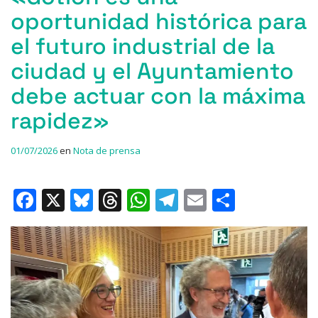
oportunidad histórica para
el futuro industrial de la
ciudad y el Ayuntamiento
debe actuar con la máxima
rapidez»
01/07/2026
en
Nota de prensa
F
X
Bl
T
W
T
E
C
a
u
h
h
el
m
o
c
e
re
at
e
ai
m
e
s
a
s
gr
l
p
b
k
d
A
a
ar
o
y
s
p
m
ti