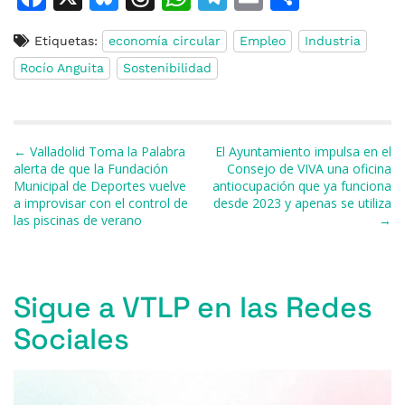
a
u
h
h
el
m
o
Etiquetas:
economía circular
Empleo
Industria
c
e
re
at
e
ai
m
Rocío Anguita
Sostenibilidad
e
s
a
s
gr
l
p
b
k
d
A
a
ar
o
y
s
p
m
ti
Navegación de entradas
← Valladolid Toma la Palabra
El Ayuntamiento impulsa en el
o
p
r
alerta de que la Fundación
Consejo de VIVA una oficina
Municipal de Deportes vuelve
antiocupación que ya funciona
k
a improvisar con el control de
desde 2023 y apenas se utiliza
las piscinas de verano
→
Sigue a VTLP en las Redes
Sociales