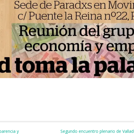
m
r
arencia y
Segundo encuentro plenario de Valla