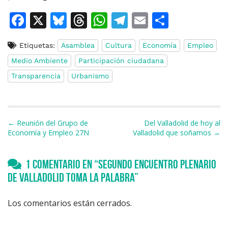
F
X
Bl
T
W
T
E
C
a
u
h
h
el
m
o
Etiquetas:
Asamblea
Cultura
Economía
Empleo
c
e
re
at
e
ai
m
Medio Ambiente
Participación ciudadana
e
s
a
s
gr
l
p
Transparencia
Urbanismo
b
k
d
A
a
ar
o
y
s
p
m
ti
o
p
r
Navegación de entradas
← Reunión del Grupo de
Del Valladolid de hoy al
k
Economía y Empleo 27N
Valladolid que soñamos →
1 comentario en “
Segundo encuentro plenario
de Valladolid Toma la Palabra
”
Los comentarios están cerrados.