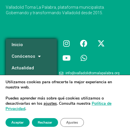
Valladolid Toma La Palabra, plataforma municipalista.
Gobernando y transformando Valladolid desde 2015.
Inicio
Conócenos
Actualidad
info@valladolidtomalapalabra.org
Programa
Utilizamos cookies para ofrecerte la mejor experiencia en
+34 983 426 124
nuestra web.
Participa
+34 681 981 537
Puedes aprender más sobre qué cookies utilizamos o
desactivarlas en los
ajustes
. Consulta nuestra
Política de
Privacidad
.
Valladolid Toma la Palabra © 2026
Aceptar
Rechazar
Ajustes
Aviso legal
/
Poltica de Privacidad
/
Politica de Cookies