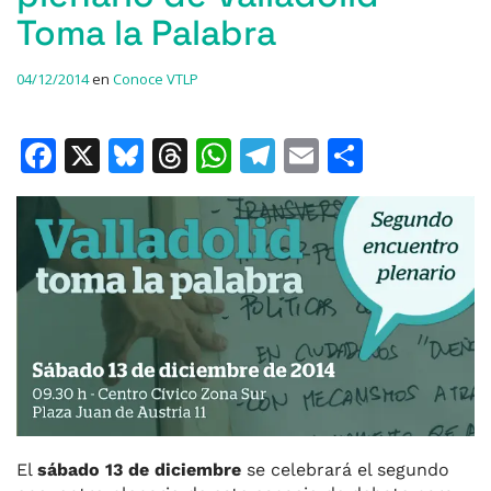
Toma la Palabra
04/12/2014
en
Conoce VTLP
F
X
Bl
T
W
T
E
C
a
u
h
h
el
m
o
c
e
re
at
e
ai
m
e
s
a
s
gr
l
p
b
k
d
A
a
ar
o
y
s
p
m
ti
o
p
r
k
El
sábado 13 de diciembre
se celebrará el segundo