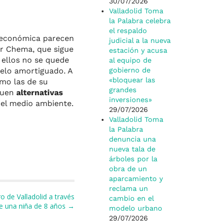
30/07/2026
Valladolid Toma
la Palabra celebra
el respaldo
 económica parecen
judicial a la nueva
or Chema, que sigue
estación y acusa
 ellos no se quede
al equipo de
uelo amortiguado. A
gobierno de
«bloquear las
mo las de su
grandes
quen
alternativas
inversiones»
r el medio ambiente.
29/07/2026
Valladolid Toma
la Palabra
denuncia una
nueva tala de
árboles por la
obra de un
aparcamiento y
reclama un
ro de Valladolid a través
cambio en el
e una niña de 8 años →
modelo urbano
29/07/2026