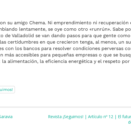
con su amigo Chema. Ni emprendimiento ni recuperación
 cambiando lentamente, se oye como otro «runrún». Sabe p
to de Valladolid se van dando pasos para que gente como
e las certidumbres en que crecieron tenga, al menos, un s
es con los bancos para resolver condiciones perversas co
lten más accesibles para pequeñas empresas o que se bus
: la alimentación, la eficiencia energética y el respeto po
guimos!
m
r
Saravia
Revista ¡Seguimos! | Artículo nº 12 | El futu
d