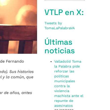
VTLP en X:
Tweets by
TomaLaPalabraVA
Últimas
noticias
l de Fernando
Valladolid Toma
la Palabra pide
do). Sus historias
reforzar las
políticas
al y la común, que
municipales
contra la
violencia
ar de años, antes
machista ante el
repunte de
asesinatos