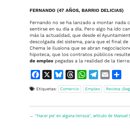
FERNANDO (47 AÑOS, BARRIO DELICIAS)
Fernando no se ha lanzado a montar nada 
sentirse en su día a día. Pero algo ha ido
más la actualidad, que desde el Ayuntamien
descolgada del sistema, para que el final d
Chema le ilusiona que se abran negociacion
hipoteca, que los contratos públicos resu
de empleo
pegadas a la realidad de la tierra
F
X
Bl
T
W
T
E
C
a
u
h
h
el
m
o
Etiquetas:
Comercio
Empleo
Revista ¡Se
c
e
re
at
e
ai
e
s
a
s
gr
l
p
b
k
d
A
a
a
Navegación de entradas
← “’Hacer pie’ en alguna terraza”, artículo de Manuel 
o
y
s
p
m
ti