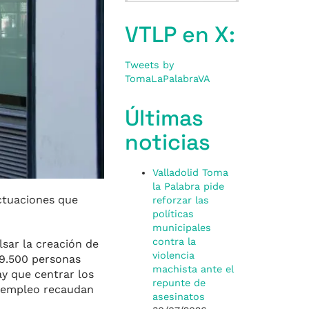
VTLP en X:
Tweets by
TomaLaPalabraVA
Últimas
noticias
Valladolid Toma
la Palabra pide
ctuaciones que
reforzar las
políticas
municipales
contra la
lsar la creación de
violencia
19.500 personas
machista ante el
y que centrar los
repunte de
e empleo recaudan
asesinatos