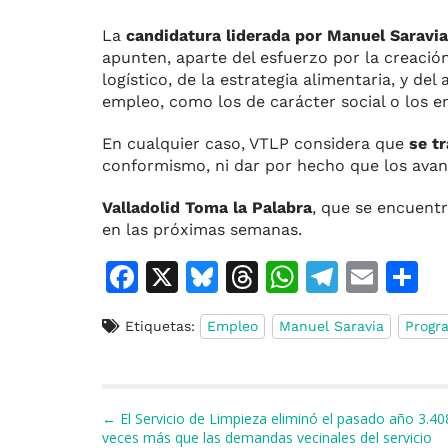
La
candidatura liderada por Manuel Saravia
apunten, aparte del esfuerzo por la creació
logístico, de la estrategia alimentaria, y de
empleo, como los de carácter social o los e
En cualquier caso, VTLP considera que
se t
conformismo, ni dar por hecho que los avanc
Valladolid Toma la Palabra
, que se encuent
en las próximas semanas.
F
X
Bl
T
W
T
E
C
a
u
h
h
el
m
o
Etiquetas:
Empleo
Manuel Saravia
Progr
c
e
re
at
e
ai
e
s
a
s
gr
l
p
b
k
d
A
a
a
Navegación de entradas
← El Servicio de Limpieza eliminó el pasado año 3.40
o
y
s
p
m
ti
veces más que las demandas vecinales del servicio