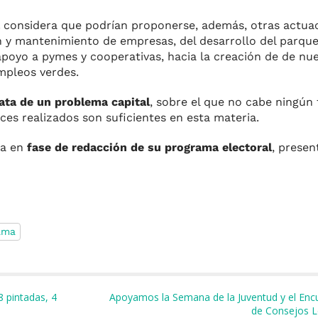
considera que podrían proponerse, además, otras actua
n y mantenimiento de empresas, del desarrollo del parque
l apoyo a pymes y cooperativas, hacia la creación de de nu
mpleos verdes.
rata de un problema capital
, sobre el que no cabe ningún 
es realizados son suficientes en esta materia.
ra en
fase de redacción de su programa electoral
, presen
ama
m
r
8 pintadas, 4
Apoyamos la Semana de la Juventud y el Encu
de Consejos L