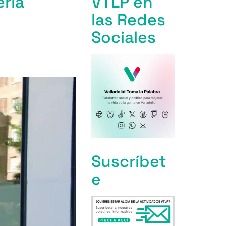
eria
VTLP en
las Redes
Sociales
Suscríbet
e