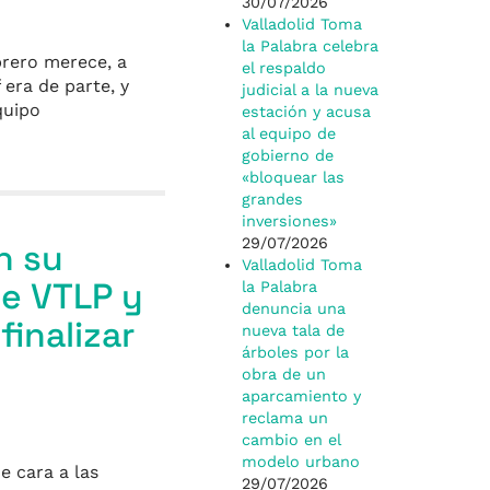
30/07/2026
Valladolid Toma
la Palabra celebra
brero merece, a
el respaldo
 era de parte, y
judicial a la nueva
quipo
estación y acusa
al equipo de
gobierno de
«bloquear las
grandes
inversiones»
29/07/2026
n su
Valladolid Toma
de VTLP y
la Palabra
denuncia una
finalizar
nueva tala de
árboles por la
obra de un
aparcamiento y
reclama un
cambio en el
modelo urbano
e cara a las
29/07/2026