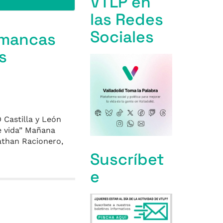
VTLP en
las Redes
Sociales
Simancas
s
 Castilla y León
e vida” Mañana
nathan Racionero,
Suscríbet
e