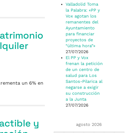
Valladolid Toma
la Palabra: «PP y
Vox agotan los
remanentes del
Ayuntamiento
atrimonio
para financiar
proyectos de
quiler
“última hora”»
27/07/2026
El PP y Vox
frenan la petición
de un centro de
salud para Los
Santos-Pilarica al
incrementa un 6% en
negarse a exigir
su construcción
a la Junta
27/07/2026
actible y
agosto 2026