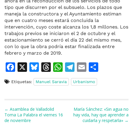
ahora en la reconducción de los servicios de todo
tipo que discurren por el subsuelo. Los plazos que
maneja la constructora y el Ayuntamiento estiman
que en cuatro meses estará concluida la
intervención, cuyo coste alcanza los 1,8 millones. Los
trabajos previos se iniciaron el 2 de octubre y el
estacionamiento se cerró el día 22 del mismo mes,
con lo que la obra podría estar finalizada entre
febrero y marzo de 2019.
F
X
Bl
T
W
T
E
C
a
u
h
h
el
m
o
Etiquetas:
Manuel Saravia
Urbanismo
c
e
re
at
e
ai
m
e
s
a
s
gr
l
p
b
k
d
A
a
ar
Navegación de entradas
← Asamblea de Valladolid
María Sánchez: «Sin agua no
o
y
s
p
m
ti
Toma La Palabra el viernes 16
hay vida, hay que aprender a
de noviembre
cuidarla y respetarla» →
o
p
r