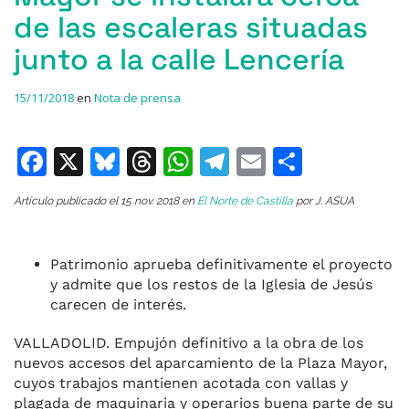
de las escaleras situadas
junto a la calle Lencería
15/11/2018
en
Nota de prensa
F
X
Bl
T
W
T
E
C
a
u
h
h
el
m
o
Artículo publicado el 15 nov. 2018 en
El Norte de Castilla
por J. ASUA
c
e
re
at
e
ai
m
e
s
a
s
gr
l
p
Patrimonio aprueba definitivamente el proyecto
b
k
d
A
a
ar
y admite que los restos de la Iglesia de Jesús
o
y
s
p
m
ti
carecen de interés.
o
p
r
VALLADOLID. Empujón definitivo a la obra de los
k
nuevos accesos del aparcamiento de la Plaza Mayor,
cuyos trabajos mantienen acotada con vallas y
plagada de maquinaria y operarios buena parte de su