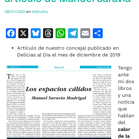
08/01/2020
en
Artículos
F
X
Bl
T
W
T
E
C
a
u
h
h
el
m
o
Artículo de nuestro concejal publicado en
c
e
re
at
e
ai
m
Delicias al Día el mes de diciembre de 2019
e
s
a
s
gr
l
p
Tengo
b
k
d
A
a
ar
ante
o
y
s
p
m
ti
mi dos
libros
o
p
r
y una
k
noticia
que
hablan
del
calor
de la