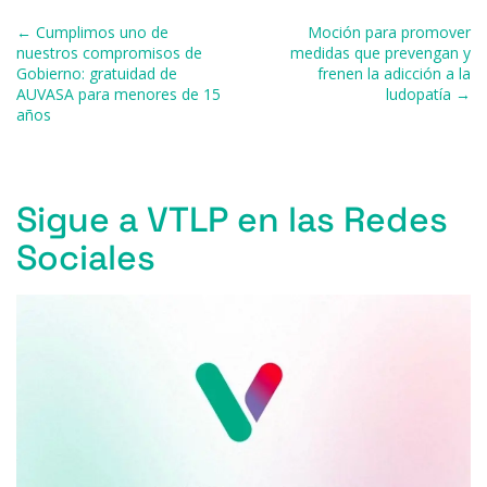
o
y
s
p
m
ti
Navegación de entradas
← Cumplimos uno de
Moción para promover
o
p
r
nuestros compromisos de
medidas que prevengan y
Gobierno: gratuidad de
frenen la adicción a la
k
AUVASA para menores de 15
ludopatía →
años
Sigue a VTLP en las Redes
Sociales