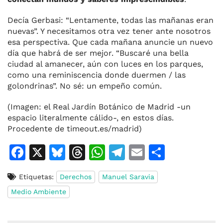
Decía Gerbasi: “Lentamente, todas las mañanas eran
nuevas”. Y necesitamos otra vez tener ante nosotros
esa perspectiva. Que cada mañana anuncie un nuevo
día que habrá de ser mejor. “Buscaré una bella
ciudad al amanecer, aún con luces en los parques,
como una reminiscencia donde duermen / las
golondrinas”. No sé: un empeño común.
(Imagen: el Real Jardín Botánico de Madrid -un
espacio literalmente cálido-, en estos días.
Procedente de timeout.es/madrid)
F
X
Bl
T
W
T
E
C
a
u
h
h
el
m
o
Etiquetas:
Derechos
Manuel Saravia
c
e
re
at
e
ai
m
Medio Ambiente
e
s
a
s
gr
l
p
b
k
d
A
a
ar