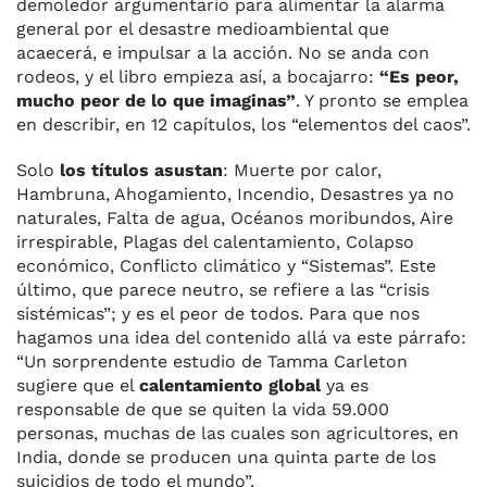
demoledor argumentario para alimentar la alarma
general por el desastre medioambiental que
acaecerá, e impulsar a la acción. No se anda con
rodeos, y el libro empieza así, a bocajarro:
“Es peor,
mucho peor de lo que imaginas”
. Y pronto se emplea
en describir, en 12 capítulos, los “elementos del caos”.
Solo
los títulos asustan
: Muerte por calor,
Hambruna, Ahogamiento, Incendio, Desastres ya no
naturales, Falta de agua, Océanos moribundos, Aire
irrespirable, Plagas del calentamiento, Colapso
económico, Conflicto climático y “Sistemas”. Este
último, que parece neutro, se refiere a las “crisis
sistémicas”; y es el peor de todos. Para que nos
hagamos una idea del contenido allá va este párrafo:
“Un sorprendente estudio de Tamma Carleton
sugiere que el
calentamiento global
ya es
responsable de que se quiten la vida 59.000
personas, muchas de las cuales son agricultores, en
India, donde se producen una quinta parte de los
suicidios de todo el mundo”.