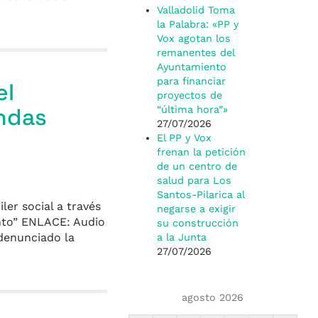
Valladolid Toma
la Palabra: «PP y
Vox agotan los
remanentes del
Ayuntamiento
para financiar
el
proyectos de
ndas
“última hora”»
27/07/2026
El PP y Vox
frenan la petición
de un centro de
salud para Los
Santos-Pilarica al
ler social a través
negarse a exigir
ento” ENLACE: Audio
su construcción
 denunciado la
a la Junta
27/07/2026
agosto 2026