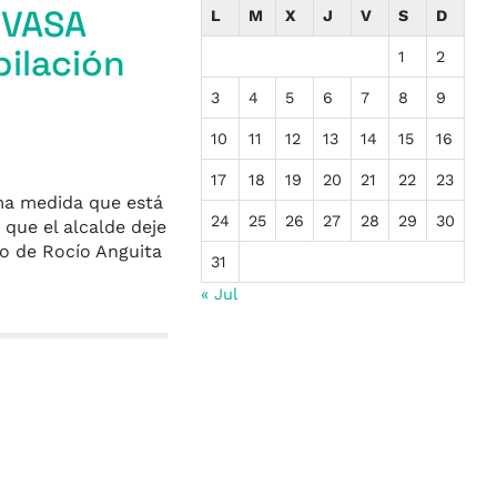
UVASA
L
M
X
J
V
S
D
bilación
1
2
3
4
5
6
7
8
9
10
11
12
13
14
15
16
17
18
19
20
21
22
23
sma medida que está
24
25
26
27
28
29
30
que el alcalde deje
io de Rocío Anguita
31
« Jul