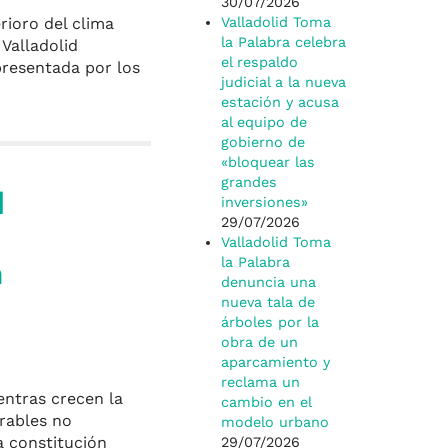
30/07/2026
rioro del clima
Valladolid Toma
la Palabra celebra
 Valladolid
el respaldo
presentada por los
judicial a la nueva
estación y acusa
al equipo de
gobierno de
«bloquear las
grandes
l
inversiones»
29/07/2026
Valladolid Toma
n
la Palabra
denuncia una
nueva tala de
árboles por la
obra de un
aparcamiento y
reclama un
entras crecen la
cambio en el
erables no
modelo urbano
a constitución
29/07/2026