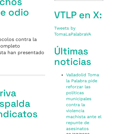
echos
de odio
VTLP en X:
Tweets by
TomaLaPalabraVA
ocolos contra la
 completo
Últimas
ista han presentado
noticias
Valladolid Toma
la Palabra pide
reforzar las
riva
políticas
municipales
espalda
contra la
indicatos
violencia
machista ante el
repunte de
asesinatos