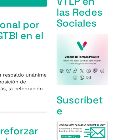
VTLP en
las Redes
Sociales
ional por
GTBI en el
un respaldo unánime
posición de
s, la celebración
Suscríbet
e
reforzar